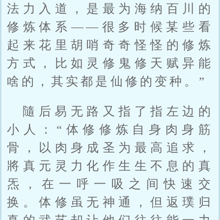
法力入道，是最为海纳百川的
修炼体系——很多时候某些看
起来花里胡哨奇奇怪怪的修炼
方式，比如灵修鬼修天赋异能
啥的，其实都是仙修的变种。”
隨后易无路又指了指左边的
小人：“体修修炼自身肉身筋
骨，以肉身成圣为最高追求，
將真元灵力化作生生不息的真
炁，在一呼一吸之间快速交
换。体修虽无神通，但返璞归