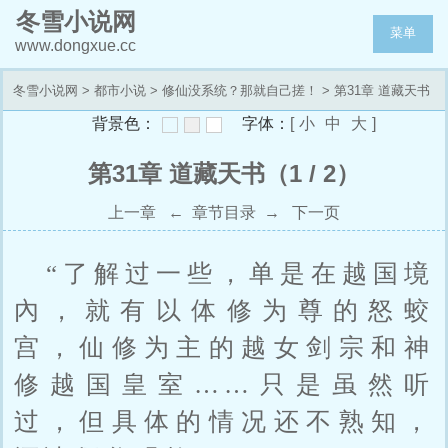
冬雪小说网
菜单
www.dongxue.cc
冬雪小说网
>
都市小说
>
修仙没系统？那就自己搓！
> 第31章 道藏天书
背景色：
字体：
[
小
中
大
]
第31章 道藏天书（1 / 2）
上一章
←
章节目录
→
下一页
“了解过一些，单是在越国境
內，就有以体修为尊的怒蛟
宫，仙修为主的越女剑宗和神
修越国皇室……只是虽然听
过，但具体的情况还不熟知，