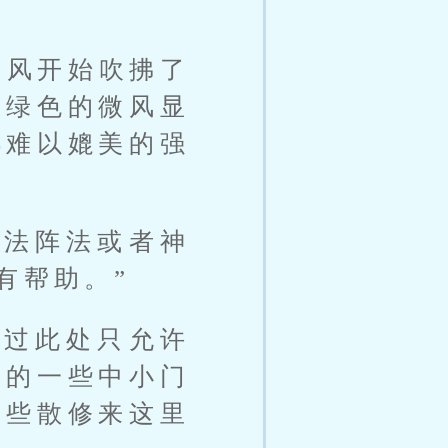
的风开始吹拂了
翠绿色的微风显
都难以媲美的强
功法阵法或者神
有帮助。”
不过此处只允许
球的一些中小门
一些散修来这里