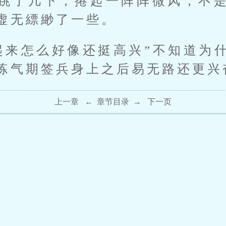
跳了几下，捲起一阵阵微风，不
虚无縹緲了一些。
起来怎么好像还挺高兴”不知道为
炼气期签兵身上之后易无路还更兴
上一章
←
章节目录
→
下一页