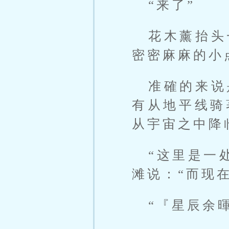
“来了”
花木薰抬头
密密麻麻的小
准確的来说
有从地平线骑
从宇宙之中降
“这里是一
滩说：“而现
“『星辰余