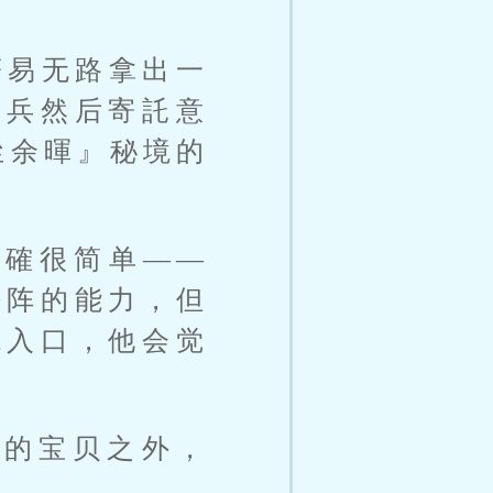
著易无路拿出一
签兵然后寄託意
尘余暉』秘境的
的確很简单——
法阵的能力，但
境入口，他会觉
面的宝贝之外，