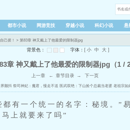
都市小说
网游竞技
穿越小说
科幻小说
悬
自己搓！
> 第83章 神又戴上了他最爱的限制器jpg
背景色：
字体：
[
小
中
大
]
83章 神又戴上了他最爱的限制器jpg（1 / 
上一章
←
章节目录
→
下一页
世界颤抖
祭司神妃：魔君，慢走不送
医武双绝：下山捡个总裁当老婆
老祖宗如
，被七零娇媳惹红眼
SSS级狂龙出狱，全球拉响警报！
全民求生，我的岛屿是
些都有一个统一的名字：秘境。”
不马上就要来了吗”