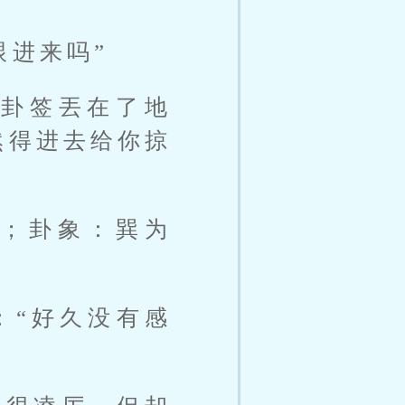
跟进来吗”
將卦签丟在了地
然得进去给你掠
；卦象：巽为
：“好久没有感