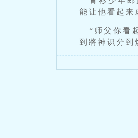
青衫少年郎
能让他看起来
“师父你看
到將神识分到