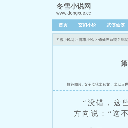
冬雪小说网
www.dongxue.cc
首页
玄幻小说
武侠仙侠
冬雪小说网
>
都市小说
>
修仙没系统？那就
第
推荐阅读:
女子监狱出猛龙，出狱后
山绝色榜
太监凶猛
冷面京少野又凶
“没错，这
方向说：“这