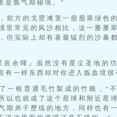
里是炼气期秘境。”
，前方的戈壁滩里一股股翠绿色
漠里常见的风沙相比，这一屡屡
，但实际上却有著最猛烈的沙暴
星辰余暉』虽然没有星尘圣地的
面有一样东西却对你进入炼血境很
了一根普通毛竹製成的竹籤，“
所以也就成了这个星球和附近星
气期弟子歷练的地方，同样也有