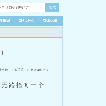
搜 索
疑推理
其他小说
阅读记录
2）
此多娇，王爷乖乖折腰
魔道实验室
江
世界最后净土
易无路指向一个