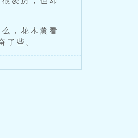
是很凌厉，但却
什么，花木薰看
奋了些。