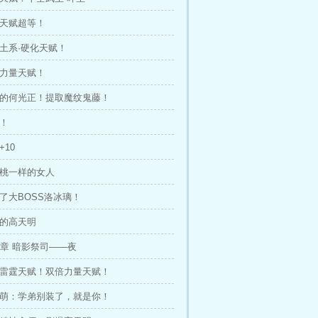
炼天赋超等！
等土系·硬化天赋！
等力量天赋！
悲催的何光正！提取魔纹鬼藤！
杀！
+10
蜜桃一样的女人
到了大BOSS洛冰璃！
愕的高天明
54章 暗影祭司——夜
初等雷霆天赋！双倍力量天赋！
柳思萌：学弟别装了，就是你！