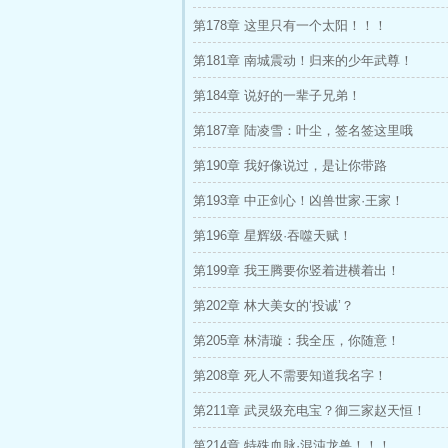
第178章 这里只有一个太阳！！！
第181章 南城震动！归来的少年武尊！
第184章 说好的一辈子兄弟！
第187章 陆凌雪：叶尘，签名签这里哦
第190章 我好像说过，是让你带路
第193章 中正剑心！凶兽世家·王家！
第196章 星辉级·吞噬天赋！
第199章 我王腾要你竖着进横着出！
第202章 林大美女的‘投诚’？
第205章 林清璇：我全压，你随意！
第208章 死人不需要知道我名字！
第211章 武灵级充电宝？御三家赵天恒！
第214章 特殊血脉·混沌龙兽！！！