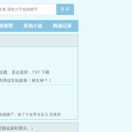
搜 索
疑推理
其他小说
阅读记录
连载，
直达底部
，
TXT 下载
 肉弹战车拓跋泰！林女神？！
淬体三十式】
刚成僵尸，捡了个女帝当女儿
完美世
演
少林侠影传奇
可能会延时显示。）