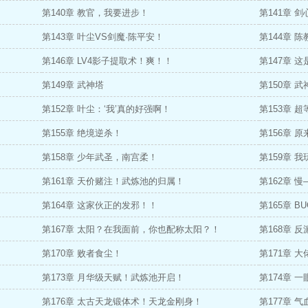
第140章 教官，我要进步！
第141章 
第143章 叶尘VS剑魔·陈平安！
第144章 
第146章 LV4影子提取术！爽！！
第147章 
第149章 武神塔
第150章 
第152章 叶尘：‘我’真的好强啊！
第153章 
第155章 绝境逆杀！
第156章 
第158章 少年武圣，南宫柔！
第159章 
第161章 天价赌注！武炼池的归属！
第162章 
第164章 这家伙正的发邪！！
第165章 B
第167章 太阳？在我面前，你也配称太阳？！
第168章 
第170章 败者食尘！
第171章 
第173章 月华级天赋！武炼池开启！
第174章 
第176章 太古天龙锻体术！天龙金刚身！
第177章 