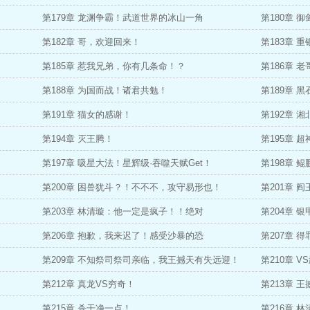
第179章 龙渊争霸！武道世界的冰山一角
第180章 
第182章 哥，欢迎回来！
第183章 
第185章 惹我兄弟，你有几条命！？
第186章 
第188章 为国而战！诸君共勉！
第189章 
第191章 猫女的感谢！
第192章 
第194章 灭王腾！
第195章 
第197章 吸星大法！星辉级·吞噬天赋Get！
第198章 
第200章 困兽犹斗？！不不不，攻守易形也！
第201章 
第203章 林清璇：他一定是疯子！！绝对
第204章 
第206章 抱歉，我来迟了！感受沙暴的恐
第207章 
第209章 不知祭司祭司亲临，我王撼天有失远迎！
第210章 V
第212章 真龙VS穷奇！
第213章 
第215章 杀干净一点！
第216章 