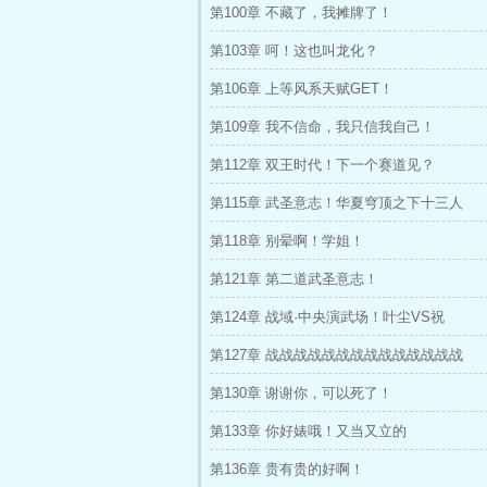
第100章 不藏了，我摊牌了！
第103章 呵！这也叫龙化？
第106章 上等风系天赋GET！
第109章 我不信命，我只信我自己！
第112章 双王时代！下一个赛道见？
第115章 武圣意志！华夏穹顶之下十三人
第118章 别晕啊！学姐！
第121章 第二道武圣意志！
第124章 战域·中央演武场！叶尘VS祝
第127章 战战战战战战战战战战战战战战
第130章 谢谢你，可以死了！
第133章 你好婊哦！又当又立的
第136章 贵有贵的好啊！