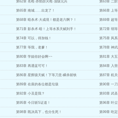
第62章 名枪·赤焰掠火枪·顶级元兵
第63章 
第65章 南城……出龙了！
第66章 
第68章 暗杀术·大成境！都是老六啊？！
第69章 超
第71章 影杀术·暗！上等水系天赋到手！
第72章 弱
第74章 可以，得加钱！
第75章 风
第77章 等我，老爹！
第78章 神
第80章 学姐你好会啊~~
第81章 
第83章 再遇蓝可可！
第84章 入
第86章 星辉级天赋！下等刀意·瞬杀斩铁
第87章 机
第89章 在座的各位都是垃圾
第90章 一
第92章 小丑是我？
第93章 武
第95章 今日斩S证道！
第96章 叶
第98章 既决高下，也分生死！
第99章 吃