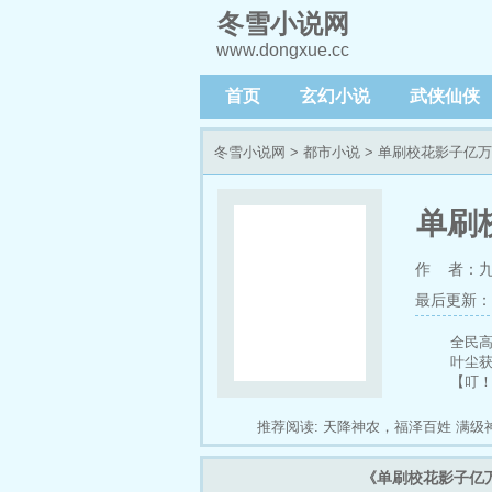
冬雪小说网
www.dongxue.cc
首页
玄幻小说
武侠仙侠
冬雪小说网
>
都市小说
> 单刷校花影子亿
单刷
作 者：
最后更新：202
全民
叶尘
【叮
【叮
【叮！
推荐阅读:
天降神农，福泽百姓
满级
【叮
界之重瞳无敌路
全体起立！真龙归来
【叮
《单刷校花影子亿
……