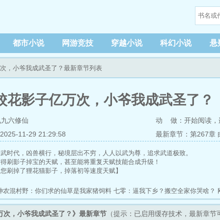
都市小说
网游竞技
穿越小说
科幻小说
悬
万次，小爷我成武圣了？最新章节列表
校花影子亿万次，小爷我成武圣了？
九九六修仙
动 做：
开始阅读
，
5-11-29 21:29:58
最新章节：第267章
高武时代，凶兽横行，秘境层出不穷，人人以武为尊，追求武道极致。
获得刷影子掉宝的天赋，甚至能将重复天赋技能合成升级！
！您刷掉了狸花猫影子，掉落初等速度天赋】
！您刷掉了白丝妹妹影子，掉落中等修炼天赋、中等火焰天赋、淬体十八式】
您刷掉了全班同学影子……淬体十八式掉落42份，自动合成，恭喜您获得真·
神农混村野：你们求的仙草是我家猪饲料
七零：逼我下乡？搬空全家你哭啥？
！您刷掉了武院圣女柳依依影子，掉落极品天赋·冰心剑骨】
！
绝世唐门之天启
全职法师：从打卡系统开始无敌
华娱之我是一名历史片导
！您刷掉了太古凶兽饕餮影子，掉落太古血脉天赋……】
万次，小爷我成武圣了？》最新章节
（提示：已启用缓存技术，最新章节