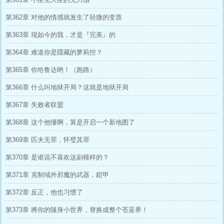
第362章 对他的情感就发生了轻微的变质
第363章 现如今的我，才是『完美』的
第364章 难道你是隱藏的萝莉控？
第365章 你给鲁达哟！（跑路）
第366章 什么叫地狱开局？这就是地狱开局
第367章 失败者联盟
第368章 这个他懂啊，算是开启一个新地图了
第369章 匹夫无罪，怀璧其罪
第370章 是谁说不喜欢这副模样的？
第371章 克制域外邪魔的武器，鎧甲
第372章 反正，他也习惯了
第373章 將你的隨身小世界，替换成整个苍蓝界！