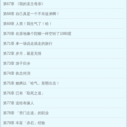
第67章 《我的圣主母亲》
第68章 自己真是一个不肖徒弟啊！
第69章 人类！我生气了！哈！
第70章 在原地像个陀螺一样空转了1080度
第71章 来一场说走就走的旅行
第72章 岁月，最是无情
第73章 游子归乡
第74章 执念何消
第75章 她將以「哈气」形態出击！
第76章 已有「取死之道」
第77章 送给有缘人
第78章 「旁门左道」的职业
第79章 丰富「赤石」经验