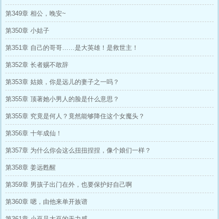
第349章 相公，晚安~
第350章 小姑子
第351章 自己的哥哥……是大英雄！是救世主！
第352章 长者赐不敢辞
第353章 姑娘，你是远儿的妻子之一吗？
第355章 顶著她小男人的脸是什么意思？
第355章 究竟是何人？竟然能够降住这个女魔头？
第356章 十年成仙！
第357章 为什么你会这么扭扭捏捏，像个娘们一样？
第358章 姜远甦醒
第359章 男孩子出门在外，也要保护好自己啊
第360章 嗯，由他来单开族谱
第361章 小巫见大巫的无力感