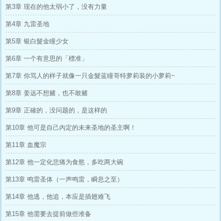
第3章 现在的他太弱小了，没有力量
第4章 九雷圣地
第5章 银白髮金瞳少女
第6章 一个有意思的「標准」
第7章 你骂人的样子就像一只金髮蓝瞳哥特萝莉装的小萝莉~
第8章 姜远不想赌，也不敢赌
第9章 正確的，没问题的，是这样的
第10章 他可是自己內定的未来圣地的圣主啊！
第11章 血魔宗
第12章 他一定化悲痛为食慾，多吃两大碗
第13章 鸣雷圣体（一声鸣雷，瞬息之至）
第14章 他逃，他追，本应是插翅难飞
第15章 他需要去提前做些准备