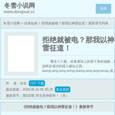
冬雪小说网
菜单
www.dongxue.cc
冬雪小说网
>
武侠仙侠
> 拒绝就被电？那我以神雷征道！最新章节列表
拒绝就被电？那我以神
雷征道！
重生十八载，依靠著祖上的留下来的福荫，
远终於成功的踏入修仙之路。
&amp;amp;amp;emsp;&amp;amp;amp;emsp;喜
加喜的是，他还获得一个「谈恋爱就能够变强」
统。&amp;amp;amp;emsp;&amp;amp;amp;emsp
作 者：佚名
TXT 下载
但是……。
&amp;amp;amp;emsp;&amp;amp;amp;emsp;「
最后更新：2026-05-16 06:30:20
直达底部
么？二师姐会因为未来出现的小师弟，疯狂折磨
最新章节：第530章 拜见苍神雷帝！（完）
我，让我生不如死？」&amp;amp;amp;emsp;
《拒绝就被电？那我以神雷征道！》最新章节