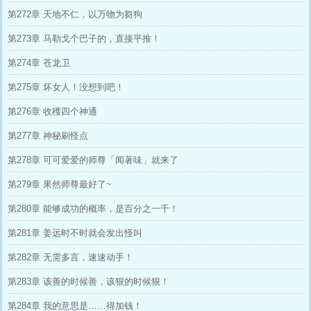
第272章 天地不仁，以万物为芻狗
第273章 马勒戈个巴子的，直接平推！
第274章 苍龙卫
第275章 坏女人！没想到吧！
第276章 收穫四个神通
第277章 神秘刷怪点
第278章 可可爱爱的师尊「闻著味」就来了
第279章 果然师尊最好了~
第280章 能够成功的概率，是百分之一千！
第281章 姜远时不时就会发出怪叫
第282章 无需多言，速速动手！
第283章 该善的时候善，该狠的时候狠！
第284章 我的意思是……得加钱！