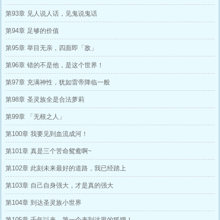
第93章 见人说人话，见鬼说鬼话
第94章 足够的价值
第95章 举目无亲，四面即「敌」
第96章 错的不是他，是这个世界！
第97章 充满神性，犹如雷帝降临一般
第98章 圣灵族全是合法萝莉
第99章 「无根之人」
第100章 我要见到血流成河！
第101章 真是三个苦命鸳鸯啊~
第102章 此刻未来最好的道路，我已经踏上
第103章 自己自身强大，才是真的强大
第104章 到达圣灵族小世界
第105章 千年以来，第一个来到这里的狐狸！