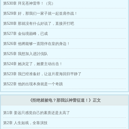
第530章 拜见苍神雷帝！（完）
第529章 好，那我们一家子就一起並肩作战！
第528章 那就没有什么好说了，直接开打吧
第527章 金仙境巔峰，已成
第526章 他將能够一直陪伴在皇的身边！
第525章 我想加入进討伐队
第524章 她决定了，她要主动出击！
第523章 我已经准备好，让这片星海回归平静了
第522章 他的出现本身就是一个奇蹟
《拒绝就被电？那我以神雷征道！》正文
第1章 姜远只感觉自己的素质还是太高了
第2章 人生如戏，全靠演技