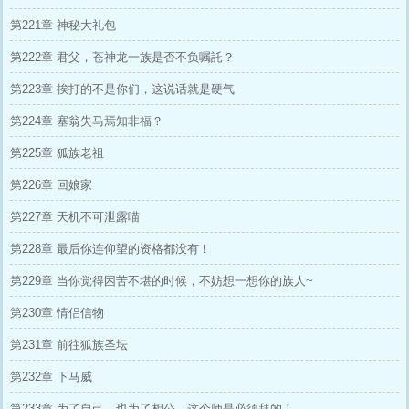
第221章 神秘大礼包
第222章 君父，苍神龙一族是否不负嘱託？
第223章 挨打的不是你们，这说话就是硬气
第224章 塞翁失马焉知非福？
第225章 狐族老祖
第226章 回娘家
第227章 天机不可泄露喵
第228章 最后你连仰望的资格都没有！
第229章 当你觉得困苦不堪的时候，不妨想一想你的族人~
第230章 情侣信物
第231章 前往狐族圣坛
第232章 下马威
第233章 为了自己，也为了相公，这个师是必须拜的！