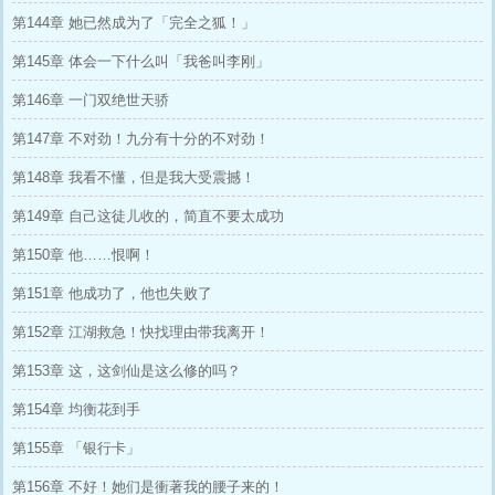
第144章 她已然成为了「完全之狐！」
第145章 体会一下什么叫「我爸叫李刚」
第146章 一门双绝世天骄
第147章 不对劲！九分有十分的不对劲！
第148章 我看不懂，但是我大受震撼！
第149章 自己这徒儿收的，简直不要太成功
第150章 他……恨啊！
第151章 他成功了，他也失败了
第152章 江湖救急！快找理由带我离开！
第153章 这，这剑仙是这么修的吗？
第154章 均衡花到手
第155章 「银行卡」
第156章 不好！她们是衝著我的腰子来的！