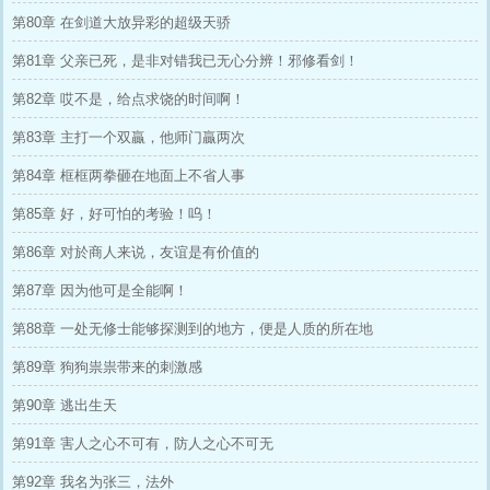
第80章 在剑道大放异彩的超级天骄
第81章 父亲已死，是非对错我已无心分辨！邪修看剑！
第82章 哎不是，给点求饶的时间啊！
第83章 主打一个双贏，他师门贏两次
第84章 框框两拳砸在地面上不省人事
第85章 好，好可怕的考验！呜！
第86章 对於商人来说，友谊是有价值的
第87章 因为他可是全能啊！
第88章 一处无修士能够探测到的地方，便是人质的所在地
第89章 狗狗祟祟带来的刺激感
第90章 逃出生天
第91章 害人之心不可有，防人之心不可无
第92章 我名为张三，法外