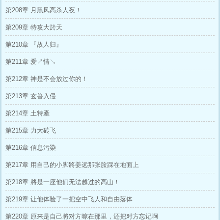
第208章 月黑风高杀人夜！
第209章 特攻大於天
第210章 『故人归』
第211章 爱↗情↘
第212章 神是不会放过你的！
第213章 玄兽入侵
第214章 土特產
第215章 力大砖飞
第216章 信息污染
第217章 用自己的小脚將姜远那张脸踩在地面上
第218章 將是一座他们无法越过的高山！
第219章 让他体验了一把空中飞人和自由落体
第220章 原来是自己將对方晾在那里，还把对方忘记啊