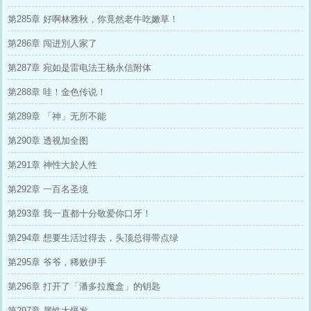
第285章 好啊林雅秋，你竟然老牛吃嫩草！
第286章 闯进別人家了
第287章 宛如是雷电法王杨永信附体
第288章 哇！金色传说！
第289章 「神」无所不能
第290章 透视加全图
第291章 神性大於人性
第292章 一百名圣境
第293章 我一直都十分敬爱你口牙！
第294章 想要生活过得去，头顶总得带点绿
第295章 爷爷，稀败伊手
第296章 打开了「潘多拉魔盒」的钥匙
第297章 属性大爆发