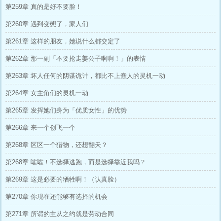
第259章 真的是好不要脸！
第260章 遇到变態了，家人们
第261章 这样的朋友，她说什么都交定了
第262章 那一副「不要抢走姜公子啊啊！」的表情
第263章 坏人任何的阴谋诡计，都比不上蠢人的灵机一动
第264章 女主角们的灵机一动
第265章 发挥她们身为「优质女性」的优势
第266章 来一个创飞一个
第268章 区区一个猎物，还想翻天？
第268章 嚯嚯！不选择逃跑，而是选择靠近我吗？
第269章 这是必要的牺牲啊！（认真脸）
第270章 你现在还能够有选择的机会
第271章 所谓的主从之约就是劳动合同