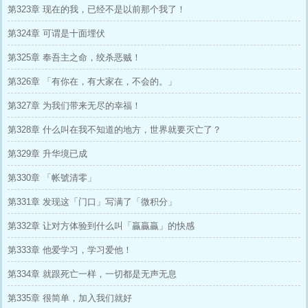
第323章 现在的我，已经不是以前那个我了！
第324章 可谓是十面埋伏
第325章 奉吾主之命，绞杀恶贼！
第326章 「有你在，有大家在，不会的。」
第327章 为我们带来无尽的幸福！
第328章 什么叫在我不知道的地方，世界就要灭亡了？
第329章 升华境已成
第330章 「帐號清零」
第331章 发现这「门口」写满了「微积分」
第332章 让对方体验到什么叫「贏贏贏」的快感
第333章 他爱学习，学习爱他！
第334章 就跟死亡一样，一切都是无声无息
第335章 很简单，加入我们就好