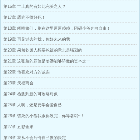
第16章 世上真的有如此完美之人？
第17章 舔狗不得好死！
第18章 闭嘴娘们，別在这里逼逼赖赖，阻碍小爷奔向自由！
第19章 再见过去的我，你好未来的我
第20章 果然乾饭人想要乾饭的意志是强烈的
第21章 这张脸的顏值是姜远能够骄傲的资本之一
第22章 他喜欢对方的诚实
第23章 天福商会
第24章 检测到新的可攻略对象
第25章 人啊，还是要学会爱自己
第26章 该死的小偷我跟你没完，你等著哦~！
第27章 五彩金果
第28章 我从不会后悔自己做的决定