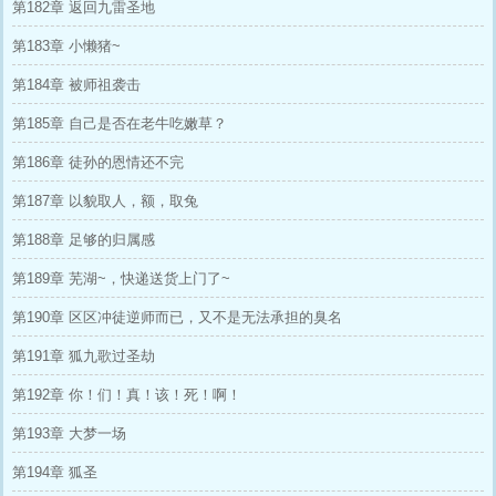
第182章 返回九雷圣地
第183章 小懒猪~
第184章 被师祖袭击
第185章 自己是否在老牛吃嫩草？
第186章 徒孙的恩情还不完
第187章 以貌取人，额，取兔
第188章 足够的归属感
第189章 芜湖~，快递送货上门了~
第190章 区区冲徒逆师而已，又不是无法承担的臭名
第191章 狐九歌过圣劫
第192章 你！们！真！该！死！啊！
第193章 大梦一场
第194章 狐圣