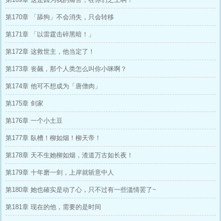
第170章 「舔狗」不会消失，只会转移
第171章 「以雷霆击碎黑暗！」
第172章 这救世主，他当定了！
第173章 丧飆，那个人类怎么叫你小咪啊？
第174章 他可不想成为「唐僧肉」
第175章 剑家
第176章 一个小土豆
第177章 臥槽！柳如烟！柳天帝！
第178章 天不生她柳如烟，渣道万古如长夜！
第179章 十年磨一剑，上岸就斩意中人
第180章 她也確实是动了心，只不过有一些滥情罢了~
第181章 现在的他，需要的是时间