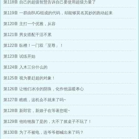
第118章 自己的超级智慧告诉自己要使用超级力量了
第119章 一群由BUG组成的代码，却能够莫名其妙的跑动起来
第120章 主打一个优雅，从容
第121章 男女搭配干活不累
第122章 臥槽！一门双「至尊」！
第123章 试练开始
第124章 入木三分什么的
第125章 视为要赶超的对象！
第126章 让牠们冰冷的阴珠，化作他温暖孝心
第127章 瞧瞧，这机会不就来了吗~
第128章 新郎官，新娘子在等著您呢~
第129章 他给牠脸了是的，大不了掀桌子不玩了！
第130章 为了不被电，连爷爷都喊出来了吗？