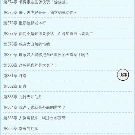
第374章 懒得跟这些傢伙玩「躲猫猫」
第375章 来，叫声好哥哥，我立刻就给你~
第376章 重新捡起老本行
第377章 你们不是知道要谈话，而是知道自己要死了
第378章 感谢大自然的馈赠
第379章 谁家好人能够把自己世界的天道拿下啊？
第380章 这感觉真的是太爽了！
顶部
第381章 丹道
第382章 仙舟
第383章 九转天知仙丹
第384章 或许，这就是外面的世界？
第385章 人倒霉起来，喝凉水都塞牙
第386章 秦家与刘家