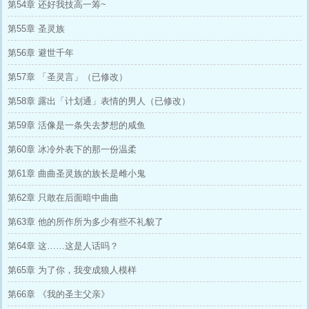
第54章 还好我技高一筹~
第55章 圣灵族
第56章 避世千年
第57章 「圣灵言」（已修改）
第58章 露出「计划通」表情的男人（已修改）
第59章 活像是一条失去梦想的咸鱼
第60章 冰冷外表下的那一份温柔
第61章 曲曲圣灵族的族长是雌小鬼
第62章 只敢在后面暗中曲曲
第63章 他的所作所为多少有些不礼貌了
第64章 这……这是人话吗？
第65章 为了你，我变成狼人模样
第66章 《我的圣主父亲》