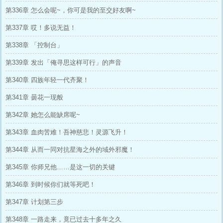
第336章 怎么会呢~，你可是我的至交好友啊~
第337章 哎！多说无益！
第338章 「控制台」
第339章 发出「俺寻思这样可行」的声音
第340章 四族年轻一代齐聚！
第341章 曇花一现般
第342章 她怎么能缺席呢~
第343章 血肉苦难！吾神慈悲！灵源飞升！
第344章 从而一同对抗星海之外的域外邪魔！
第345章 你师兄他……是这一切的关键
第346章 到时候你们就等死吧！
第347章 计划第三步
第348章 一路走来，竟已过去十多年之久