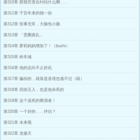
第310章 那我究竟在纠结什么啊……
第311章 千百年来的独一份
第312章 世事无常，大肠包小肠
第313章 「贵圈真乱」
第314章 萝莉妈妈增加了！（bushi）
第315章 岭冬城
第316章 他的志向不止於此
第317章 骗你的，就算是圣境也逃不过（嘻）
第318章 四捨五入，也是他杀死的
第319章 这个该死的褻瀆者！
第320章 一个好的……伴侣？
第321章 未来视
第322章 龙傲天