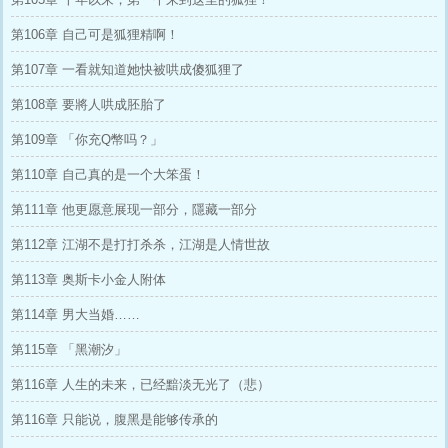
第106章 自己可是狐狸精啊！
第107章 一看就知道她快被哄成傻狐狸了
第108章 要將人哄成胚胎了
第109章 「你充Q幣吗？」
第110章 自己真的是一个大笨蛋！
第111章 他更愿意展现一部分，隱藏一部分
第112章 江湖不是打打杀杀，江湖是人情世故
第113章 奥斯卡小金人附体
第114章 男大当婚……
第115章 「黑潮汐」
第116章 人生的未来，已经黯淡无光了（悲）
第116章 只能说，腹黑是能够传承的