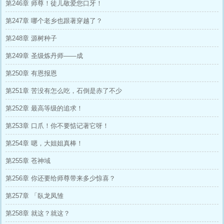
第246章 师尊！徒儿敬爱您口牙！
第247章 哪个老乡也跟著穿越了？
第248章 源树种子
第249章 圣级炼丹师——成
第250章 有恩报恩
第251章 苦没有怎么吃，石倒是赤了不少
第252章 最高等级的追求！
第253章 口爪！你不要惦记著它呀！
第254章 嗯，大姐姐真棒！
第255章 苍神域
第256章 你还要给师尊带来多少惊喜？
第257章 「臥龙凤雏
第258章 就这？就这？