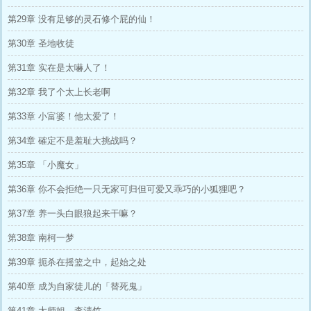
第29章 没有足够的灵石修个屁的仙！
第30章 圣地收徒
第31章 实在是太嚇人了！
第32章 我了个太上长老啊
第33章 小富婆！他太爱了！
第34章 確定不是羞耻大挑战吗？
第35章 「小魔女」
第36章 你不会拒绝一只无家可归但可爱又乖巧的小狐狸吧？
第37章 养一头白眼狼起来干嘛？
第38章 南柯一梦
第39章 扼杀在摇篮之中，起始之处
第40章 成为自家徒儿的「替死鬼」
第41章 大师姐，李清竹