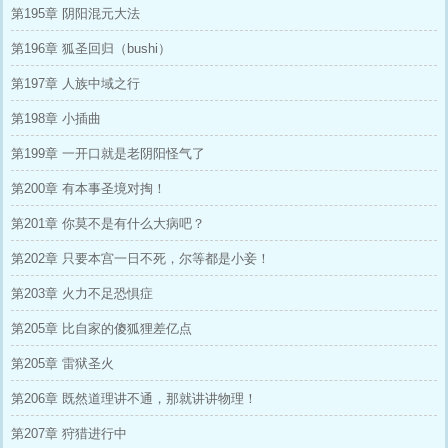
第195章 阴阳混元大法
第196章 狐圣回归（bushi）
第197章 人族中域之行
第198章 小插曲
第199章 一开口就是老阴阳怪气了
第200章 有本事圣境对掏！
第201章 你莫不是有什么大病吧？
第202章 只要本宫一日不死，尔等都是小妾！
第203章 火力不足恐惧症
第205章 比自家的傻狐狸差亿点
第205章 雷狱圣火
第206章 既然道理讲不通，那就讲讲物理！
第207章 狩猎进行中