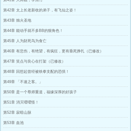
第42章 太上长老新收的弟子，有飞仙之姿！
第43章 烛火圣地
第44章 能动手就不多BB的狠角色！
第45章 人为財死鸟为食亡
第46章 有悲伤，有绝望，有疯狂，更有垂死挣扎（已修改）
第47章 笑点与良心在打架（已修改）
第48章 回想起曾经被铁拳支配的恐惧！
第49章 「不速之客。」
第50章 是一个尊师重道，福缘深厚的好孩子
第51章 消灭嚶嚶怪！
第52章 寂暗山脉
第53章 血池