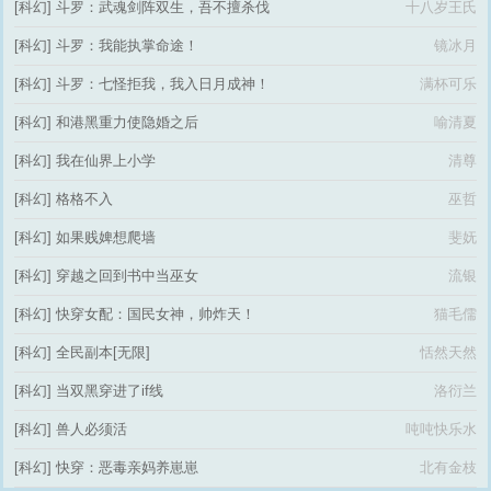
[科幻]
斗罗：武魂剑阵双生，吾不擅杀伐
十八岁王氏
[科幻]
斗罗：我能执掌命途！
镜冰月
[科幻]
斗罗：七怪拒我，我入日月成神！
满杯可乐
[科幻]
和港黑重力使隐婚之后
喻清夏
[科幻]
我在仙界上小学
清尊
[科幻]
格格不入
巫哲
[科幻]
如果贱婢想爬墙
斐妩
[科幻]
穿越之回到书中当巫女
流银
[科幻]
快穿女配：国民女神，帅炸天！
猫毛儒
[科幻]
全民副本[无限]
恬然天然
[科幻]
当双黑穿进了if线
洛衍兰
[科幻]
兽人必须活
吨吨快乐水
[科幻]
快穿：恶毒亲妈养崽崽
北有金枝