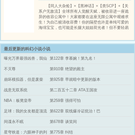
我卡BUG的速度够快，乐子神就追不上我
【同人大杂烩】+【黑神话】+【类SCP】+【关
系户无敌流】全球所有人觉醒天赋，被收容进一座诡
异的收容公寓中！大家都要在这座无限公寓中艰难求
生！为自己赎清收容费！你的隔壁也许是单纯可爱的
海绵宝宝，也可能是长腿大姐姐荷光者！但不要轻易
打开任何一扇房门！这里没有纯洁无邪的收容物！林
厌却觉醒了善于行贿系统！能够看到每一个房间内的
收容物和行贿任务！人人皆有弱点，只要你行贿得
最后更新的科幻小说小说
当！只要行了贿！你就是我好大哥！在
曝光万界最强凶兽，我仙
第122章 李慕婉！第九名！
帝级龙凰
不灭尊
第910章 绝望的殿主
崩坏模拟器，但是废柴
第925章 早就暗中更新的版本
战意无双系统
第二百五十二章 ATA王国攻
过来了
NBA：板凳皇帝
第259章 强得可怕
足球：我的女友都是顶流
第622章 双线爆冷证统治！巴
超模
萨女神夜难眠！
间谍永不眠
第678章 谈笑间
星穹铁道：六眼神子的列
第775章 纠结