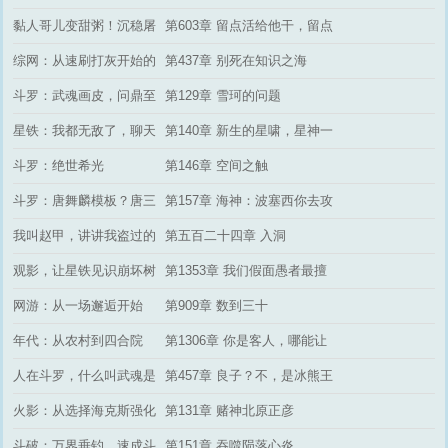
车之旅
黏人哥儿变甜粥！沉稳屠
第603章 留点活给他干，留点
户宠不够
话给他说
综网：从速刷打灰开始的
第437章 别死在知识之海
战斗天选
了……（一更！）
斗罗：武魂画皮，问鼎至
第129章 雪珂的问题
高
星铁：我都无敌了，聊天
第140章 新生的星啸，星神一
群才来？
证永证！
斗罗：绝世希光
第146章 空间之触
斗罗：唐舞麟模板？唐三
第157章 海神：波塞西你去攻
认我当爹
打杀戮之都！
我叫赵甲，讲讲我盗过的
第五百二十四章 入洞
古墓
观影，让星铁见识崩坏树
第1353章 我们假面愚者最擅
海理论
长的…就是把痛苦酿成最烈
网游：从一场邂逅开始
第909章 数到三十
的美酒
年代：从农村到四合院
第1306章 你是客人，哪能让
你做饭
人在斗罗，什么叫武魂是
第457章 良子？不，是冰熊王
瑞幸咖啡
小白
火影：从选择海克斯强化
第131章 赌神北原正彦
开始
斗破：万界垂钓，速成斗
第151章 吞噬陨落心炎