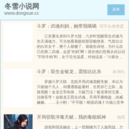
冬雪小说网
菜单
www.dongxue.cc
斗罗：武魂剑妈，她带我噶噶
写不出侠骨柔
乱杀
情
江良重生来到斗罗大陆，六岁时觉醒双生武魂与
先天满魂力。可当他看着眼前那容貌绝美、气质出尘
的白衣女子，整个人都傻了。谁能告诉他，为什么自
己的第二武魂，会是“剑妈”啊！就在他幻想着从此以后
“不吃牛肉”时，女子目光温柔，对他说道：“小家伙，
从今天开始你就是我的第二任主人了，有句话我想请
你替我对这世界说。”“天道崩塌，我江良唯有一剑！”
斗罗：双生金银龙，震惊比比东
沐泽EL
“可搬山，断江，倒海，降妖，镇魔，敕神，摘星，摧
城，开天！”从此以后，
穿越斗罗大陆，玄皓开局武魂觉醒失败，本以为
只能做个凡人，却遭遇狼盗屠村，生死存亡之际，血
脉觉醒！金龙主宰肉身，力破万法！银龙掌控元素，
法御苍穹！金银龙王双生武魂，开局手撕狼盗，凶威
赫赫。……玉小刚：“不可能！根据武魂十大核心竞争
力，怎么可能有人同时拥有极致力量与极致元素？”唐
三：“在他的金龙爪面前，我的昊天锤就像是塑料做
开局窃取淬毒天赋，我的毒能弑神
独耳
的，紫极魔瞳更是个笑话。”唐昊：“炸环？在他那恐怖
的龙威面前，我连锤子都握不住
游戏和现实融合，上一世顾楠为了人族而战，力