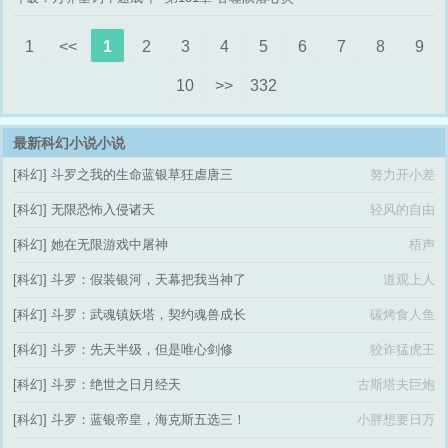
帝
1
<<
1
2
3
4
5
6
7
8
9
10
>>
332
最新科幻小说小说
[科幻]
斗罗之我的生命蓝银草狂虐唐三
努力开小差
[科幻]
无限恐怖入侵诸天
轻风的自由
[科幻]
她在无限游戏中屠神
梧声
[科幻]
斗罗：假装银河，天幕把我当神了
道观上人
[科幻]
斗罗：武魂镇妖塔，契约魂兽成长
碳烤食人鱼
[科幻]
斗罗：先天半级，但是唯心剑修
狡诈猛虎王
[科幻]
斗罗：绝世之日月经天
古斯塔夫巨炮
[科幻]
斗罗：蓝银帝皇，海克斯五选三！
小胖想要日万