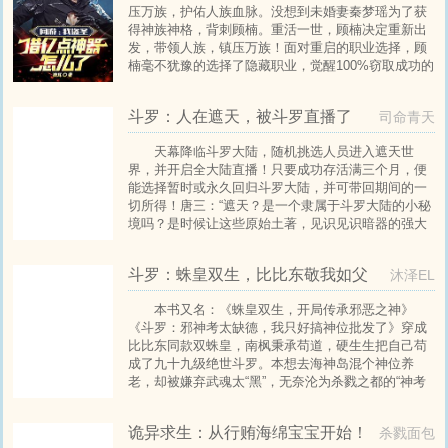
压万族，护佑人族血脉。没想到未婚妻秦梦瑶为了获
得神族神格，背刺顾楠。重活一世，顾楠决定重新出
发，带领人族，镇压万族！面对重启的职业选择，顾
楠毫不犹豫的选择了隐藏职业，觉醒100%窃取成功的
神级天赋，万族的镇族神器？拿来吧你！以一人之
力，让自己的追随者，个个神装！这一世，我要...
斗罗：人在遮天，被斗罗直播了
司命青天
天幕降临斗罗大陆，随机挑选人员进入遮天世
界，并开启全大陆直播！只要成功存活满三个月，便
能选择暂时或永久回归斗罗大陆，并可带回期间的一
切所得！唐三：“遮天？是一个隶属于斗罗大陆的小秘
境吗？是时候让这些原始土著，见识见识暗器的强大
了！”玉小刚：“土著蠢笨、愚昧，正可传播我的《武魂
十大核心竞争力》！”比比东：“凡我武魂殿进入遮天世
斗罗：蛛皇双生，比比东敬我如父
沐泽EL
界者，当尽可能的为我武魂殿夺取一切造化与机缘，
若土著有不服者——杀无赦！”
本书又名：《蛛皇双生，开局传承邪恶之神》
《斗罗：邪神考太缺德，我只好搞神位批发了》穿成
比比东同款双蛛皇，南枫秉承苟道，硬生生把自己苟
成了九十九级绝世斗罗。本想去海神岛混个神位养
老，却被嫌弃武魂太“黑”，无奈沦为杀戮之都的“神考
打工人”。更坑的是，找上门的竟是神界最大乐子人
——邪恶之神！好不容易熬出头，第八考居然是：
诡异求生：从行贿海绵宝宝开始！
杀戮面包
【培养三名神祇】。想看笑话是吧？南枫冷笑：只要