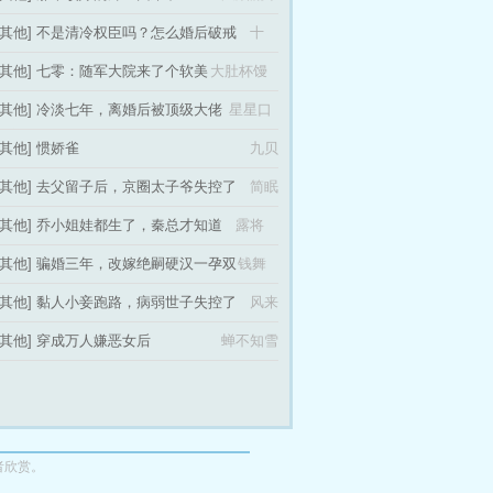
[其他]
不是清冷权臣吗？怎么婚后破戒
十
了
谌
[其他]
七零：随军大院来了个软美
大肚杯馒
人
头
[其他]
冷淡七年，离婚后被顶级大佬
星星口
追着宠
袋
[其他]
惯娇雀
九贝
[其他]
去父留子后，京圈太子爷失控了
简眠
[其他]
乔小姐娃都生了，秦总才知道
露将
悔
熹
[其他]
骗婚三年，改嫁绝嗣硬汉一孕双
钱舞
胎
舞
[其他]
黏人小妾跑路，病弱世子失控了
风来
[其他]
穿成万人嫌恶女后
蝉不知雪
者欣赏。