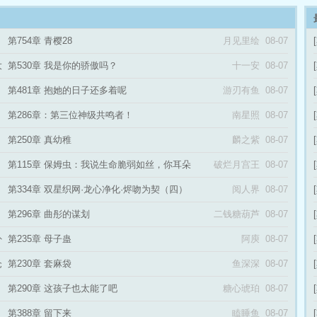
为了体现系
仔，努力
..
第754章 青樱28
月见里绘 08-07
大
第530章 我是你的骄傲吗？
十一安 08-07
第481章 抱她的日子还多着呢
游刃有鱼 08-07
第286章：第三位神级共鸣者！
南星照 08-07
第250章 真幼稚
麟之紫 08-07
第115章 保姆虫：我说生命脆弱如丝，你耳朵
破烂月宫王 08-07
聋吗？
第334章 双星织网·龙心净化·烬吻为契（四）
阅人界 08-07
第296章 曲彤的谋划
二钱糖葫芦 08-07
卦
第235章 母子蛊
阿庾 08-07
仓
第230章 套麻袋
鱼深深 08-07
第290章 这孩子也太能了吧
糖心琥珀 08-07
第388章 留下来
瞌睡鱼 08-07