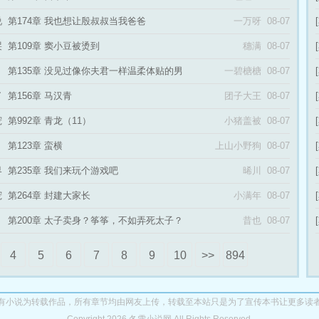
说
第174章 我也想让殷叔叔当我爸爸
一万呀 08-07
哭
第109章 窦小豆被烫到
穗满 08-07
第135章 没见过像你夫君一样温柔体贴的男
一碧榶榶 08-07
人！
了
第156章 马汉青
团子大王 08-07
宠
第992章 青龙（11）
小猪盖被 08-07
第123章 蛮横
上山小野狗 08-07
界
第235章 我们来玩个游戏吧
晞川 08-07
宠
第264章 封建大家长
小满年 08-07
第200章 太子卖身？筝筝，不如弄死太子？
昔也 08-07
4
5
6
7
8
9
10
>>
894
有小说为转载作品，所有章节均由网友上传，转载至本站只是为了宣传本书让更多读