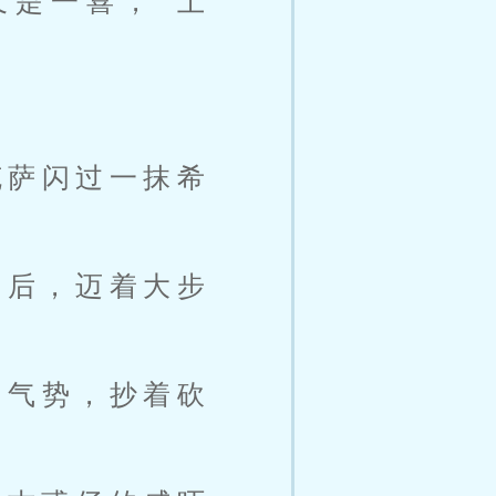
又是一喜，“土
克萨闪过一抹希
过后，迈着大步
的气势，抄着砍