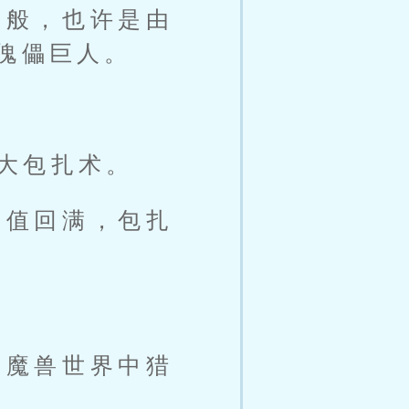
一般，也许是由
傀儡巨人。
大包扎术。
命值回满，包扎
像魔兽世界中猎