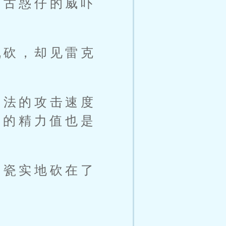
种古惑仔的威吓
乱砍，却见雷克
刀法的攻击速度
逸的精力值也是
刀瓷实地砍在了