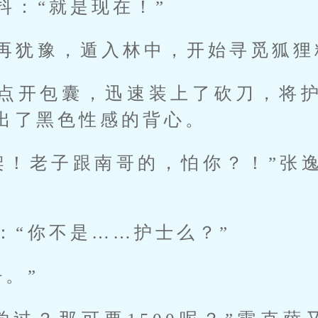
抖：“就是现在！”
再犹豫，遁入林中，开始寻觅狐狸
点开包囊，迅速装上了砍刀，将
出了黑色性感的背心。
架！老子跟南哥的，怕你？！”张
：“你不是……护士么？”
仔。”