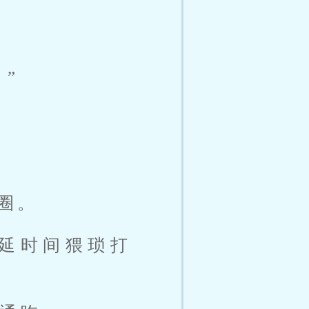
”
圈。
延时间猥琐打