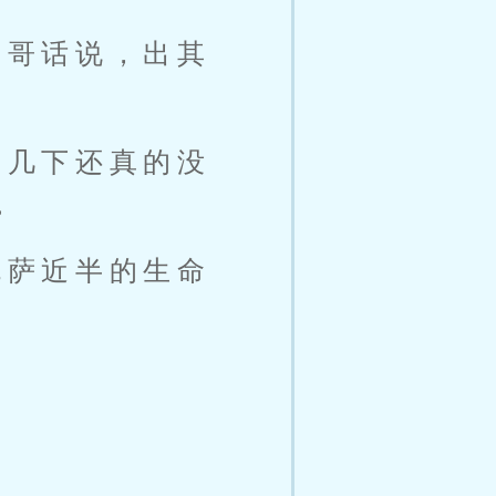
南哥话说，出其
这几下还真的没
。
克萨近半的生命