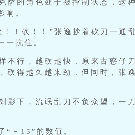
克萨的角色处于被控制状态，这
影响。
砍！！砍！！”张逸抄着砍刀一通
一一抗住。
样不行，越砍越快，原来古惑仔
，砍得越久越来劲，但同时，张
剑影下，流氓乱刀不负众望，一
了“－15”的数值。