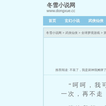
冬雪小说网
www.dongxue.cc
首页
玄幻小说
武侠仙侠
冬雪小说网
>
武侠仙侠
>
全球梦境游戏
> 
推荐阅读:
不装了，我是厨神我摊牌
天都在争夺我
纯阳霸体，绝美师尊求
“呵呵，我
一次，再不走