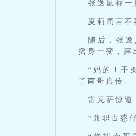
张逸鼠标一
夏莉闻言不
随后，张逸
摇身一变，露
“妈的！干
了南哥真传。
雷克萨惊道
“兼职古惑