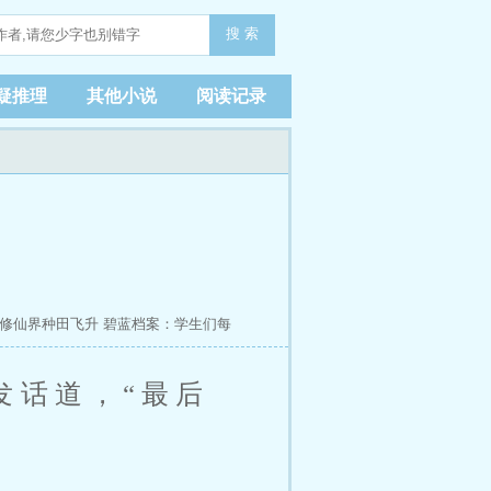
搜 索
疑推理
其他小说
阅读记录
修仙界种田飞升
碧蓝档案：学生们每
？呵呵，我选择直接白给
发话道，“最后