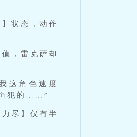
尽】状态，动作
命值，雷克萨却
我这角色速度
缉犯的……”
疲力尽】仅有半