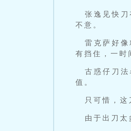
张逸见快刀
不意。
雷克萨好像
有挡住，一时
古惑仔刀法
值。
只可惜，这
由于出刀太