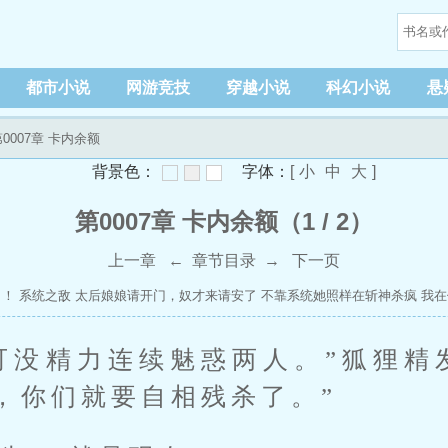
都市小说
网游竞技
穿越小说
科幻小说
悬
第0007章 卡内余额
背景色：
字体：
[
小
中
大
]
第0007章 卡内余额（1 / 2）
上一章
←
章节目录
→
下一页
了！
系统之敌
太后娘娘请开门，奴才来请安了
不靠系统她照样在斩神杀疯
我在
与我修炼
官场：重生后我无人可挡
上交犯罪预警系统，我带飞祖国
冰山学姐
可没精力连续魅惑两人。”狐狸精
，你们就要自相残杀了。”