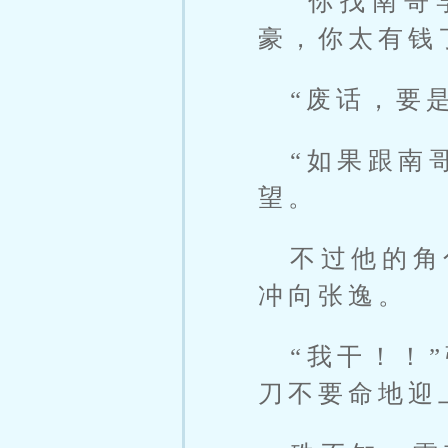
“你找南哥
豪，你太有钱
“废话，要
“如果跟南
望。
不过他的角
冲向张逸。
“我干！！
刀不要命地迎