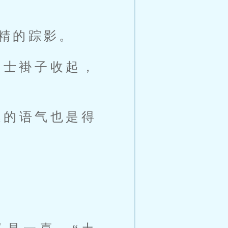
精的踪影。
护士褂子收起，
逸的语气也是得