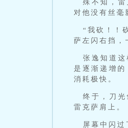
殊不知，雷
对他没有丝毫
“我砍！！
萨左闪右挡，
张逸知道这
是逐渐递增的
消耗极快。
终于，刀光
雷克萨肩上。
屏幕中闪过