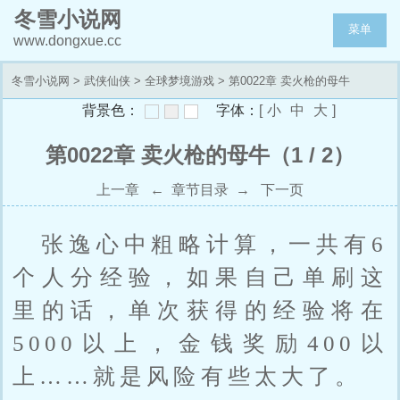
冬雪小说网
菜单
www.dongxue.cc
冬雪小说网
>
武侠仙侠
>
全球梦境游戏
> 第0022章 卖火枪的母牛
背景色：
字体：
[
小
中
大
]
第0022章 卖火枪的母牛（1 / 2）
上一章
←
章节目录
→
下一页
张逸心中粗略计算，一共有6
个人分经验，如果自己单刷这
里的话，单次获得的经验将在
5000以上，金钱奖励400以
上……就是风险有些太大了。